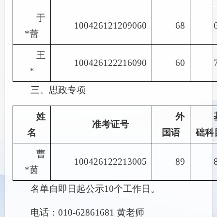
于
100426121209060
68
*蕾
王
100426122216090
60
*
三、思政专项
姓
外
准考证号
名
国语
础科
曹
100426122213005
89
*茵
名单自即日起公示10个工作日。
电话：010-62861681 黄老师