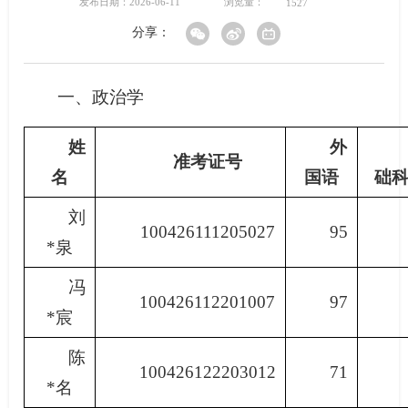
浏览量：
发布日期：2026-06-11
1527
分享：
一、政治学
姓
外
准考证号
名
国语
础
刘
100426111205027
95
*泉
冯
100426112201007
97
*宸
陈
100426122203012
71
*名